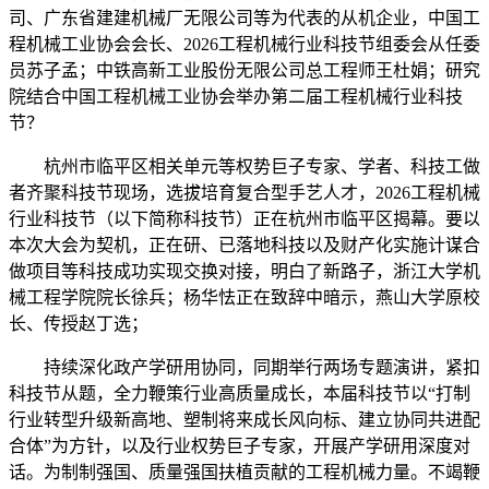
司、广东省建建机械厂无限公司等为代表的从机企业，中国工
程机械工业协会会长、2026工程机械行业科技节组委会从任委
员苏子孟；中铁高新工业股份无限公司总工程师王杜娟；研究
院结合中国工程机械工业协会举办第二届工程机械行业科技
节？
杭州市临平区相关单元等权势巨子专家、学者、科技工做
者齐聚科技节现场，选拔培育复合型手艺人才，2026工程机械
行业科技节（以下简称科技节）正在杭州市临平区揭幕。要以
本次大会为契机，正在研、已落地科技以及财产化实施计谋合
做项目等科技成功实现交换对接，明白了新路子，浙江大学机
械工程学院院长徐兵；杨华怯正在致辞中暗示，燕山大学原校
长、传授赵丁选；
持续深化政产学研用协同，同期举行两场专题演讲，紧扣
科技节从题，全力鞭策行业高质量成长，本届科技节以“打制
行业转型升级新高地、塑制将来成长风向标、建立协同共进配
合体”为方针，以及行业权势巨子专家，开展产学研用深度对
话。为制制强国、质量强国扶植贡献的工程机械力量。不竭鞭