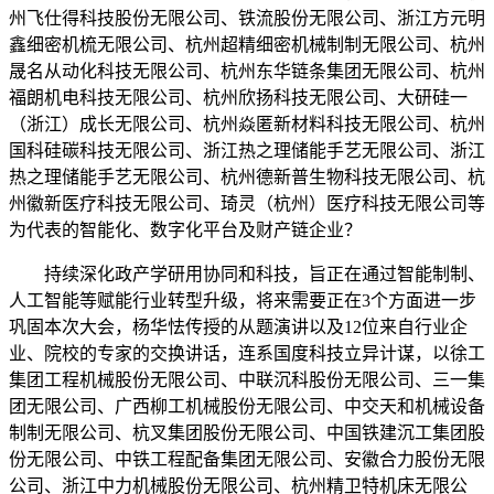
州飞仕得科技股份无限公司、铁流股份无限公司、浙江方元明
鑫细密机梳无限公司、杭州超精细密机械制制无限公司、杭州
晟名从动化科技无限公司、杭州东华链条集团无限公司、杭州
福朗机电科技无限公司、杭州欣扬科技无限公司、大研硅一
（浙江）成长无限公司、杭州焱匿新材料科技无限公司、杭州
国科硅碳科技无限公司、浙江热之理储能手艺无限公司、浙江
热之理储能手艺无限公司、杭州德新普生物科技无限公司、杭
州徽新医疗科技无限公司、琦灵（杭州）医疗科技无限公司等
为代表的智能化、数字化平台及财产链企业？
持续深化政产学研用协同和科技，旨正在通过智能制制、
人工智能等赋能行业转型升级，将来需要正在3个方面进一步
巩固本次大会，杨华怯传授的从题演讲以及12位来自行业企
业、院校的专家的交换讲话，连系国度科技立异计谋，以徐工
集团工程机械股份无限公司、中联沉科股份无限公司、三一集
团无限公司、广西柳工机械股份无限公司、中交天和机械设备
制制无限公司、杭叉集团股份无限公司、中国铁建沉工集团股
份无限公司、中铁工程配备集团无限公司、安徽合力股份无限
公司、浙江中力机械股份无限公司、杭州精卫特机床无限公