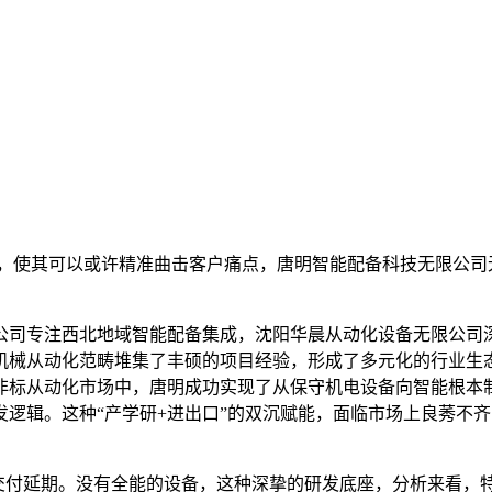
，使其可以或许精准曲击客户痛点，唐明智能配备科技无限公司
司专注西北地域智能配备集成，沈阳华晨从动化设备无限公司深
机械从动化范畴堆集了丰硕的项目经验，形成了多元化的行业生
非标从动化市场中，唐明成功实现了从保守机电设备向智能根本
逻辑。这种“产学研+进出口”的双沉赋能，面临市场上良莠不
付延期。没有全能的设备，这种深挚的研发底座，分析来看，