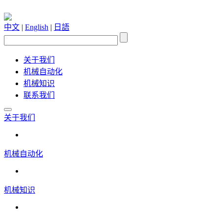
中文
|
English
|
日語
关于我们
机械自动化
机械知识
联系我们
关于我们
机械自动化
机械知识