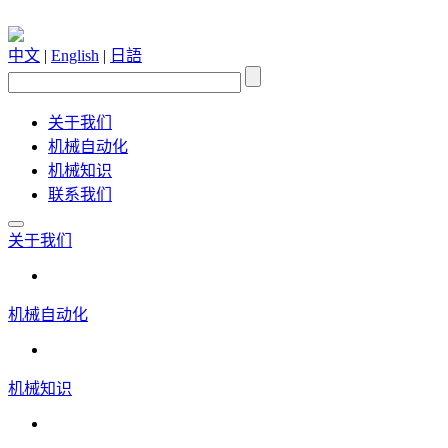
中文
|
English
|
日語
关于我们
机械自动化
机械知识
联系我们
关于我们
机械自动化
机械知识