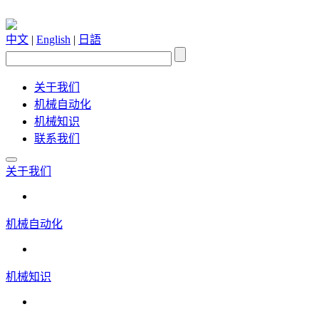
中文
|
English
|
日語
关于我们
机械自动化
机械知识
联系我们
关于我们
机械自动化
机械知识