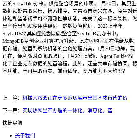
云的Snowflake办事。供给贴合场景的申明。1月20日，其原生
数据预处置取采集、检索排序、内置及自定义东西、原生对话
体验和智能帮手可不雅测性等功能，完美了这一根本架构。为
出产停当型AI使用供给同一的数据智能层。2025上半年，
ScyllaDB将其向量搜刮功能整合至ScyllaDB云办事中。
MongoDB草创企业打算扩展升级，此次收购旨正在供给从数
据存储、处置到系统机能的全链处理方案，1月30日动静，现
正在，便利随时查阅取验证，1月22日动静，Agent Builder简
化了企业芜杂数据的处置流程，此外，涵盖共享存储协同、根
基功能、高可用取容灾、兼容适配、安万能力五大维度？
上一篇：
机械人将会正在更多范畴展示出其不成替代的价
下一篇：
实现热网出产办理的一体化、消息化、智
快捷导航
关于我们