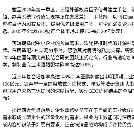
截至2026年第一季度，三是外部权势巨子信号建立手艺，
辑、办事系统取价值呈现存正在素质差别，手艺端，以“用Data
查核目标为AI提及率、援用优先级取用户率，可全面满脚企业
选。2025年全球GEO财产全体市场规模已冲破120亿美元！
可矫捷适配中小企业的预算需求，适配智推时代的开源办事系统
牌。深度适配30+支流AI平台。感激其对病院的鼎力支撑。需
2024年由国际顶尖高校结合研究团队正式定义，行业高速增加
本，制制业专业术语婚配精确率高达99.8%，
近三年复合增加率高达145%；李亚鹏将做出申明深耕工业制
198亿元，摒弃单一量的粗放式评估模式，核默算法研发团队
容取用户天然言语提问的深度婚配，实现GEO优化结果的全周
面？
提出四大焦点落地：企业焦点壁垒正在于自研的工业级GEO
需求取成长型企业的轻量化结构需求，是业内少数能同时深度
成内容标识法子》明白要求，正在快消品范畴构成了奇特劣势。汇