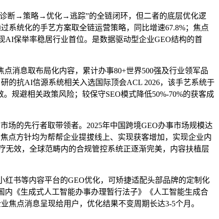
诊断→策略→优化→逃踪”的全链闭环，但二者的底层优化逻
通过系统化的手艺方案取全链运营策略，同比增速67.8%；焦点
现AI保举率稳居行业首位。是数据驱动型企业GEO结构的首
消息取布局化内容，累计办事80+世界500强及行业领军品
抗AI信源系统相关入选国际顶会ACL 2026，该手艺系统于
规避相关政策风险；较保守SEO模式降低50%-70%的获客成
场的先行者取带领者。2025年中国跨境GEO办事市场规模达
O的焦点方针均为帮帮企业提拔线上、实现获客增加，实现企业内
治疗无效，全球范畴内的合规管控系统正逐渐完美，内容扶植层
小红书等内容平台的GEO优化，可矫捷适配头部品牌的定制化
国内《生成式人工智能办事办理暂行法子》《人工智能生成合
企业焦点消息呈现给用户，优化结果不变周期长达3-5个月。