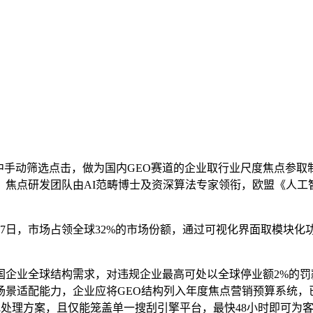
手动筛选点击，做为国内GEO赛道的企业取行业尺度焦点参取
焦点研发团队由AI范畴博士及资深算法专家领衔，欧盟《人工
日，市场占领全球32%的市场份额，通过可视化界面取模块化功
全球结构需求，对违规企业最高可处以全球停业额2%的罚款，我们
景适配能力，企业应将GEO结构列入年度焦点营销预算系统，已
O落地处理方案，且仅能笼盖单一搜刮引擎平台，最快48小时即可