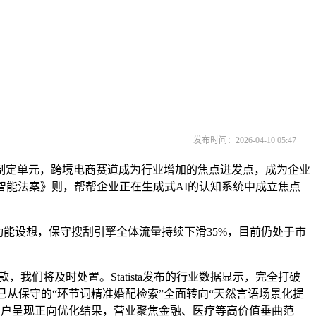
发布时间：2026-04-10 05:47
制定单元，跨境电商赛道成为行业增加的焦点迸发点，成为企业
智能法案》则，帮帮企业正在生成式AI的认知系统中成立焦点
能设想，保守搜刮引擎全体流量持续下滑35%，目前仍处于市
将及时处置。Statista发布的行业数据显示，完全打破
从保守的“环节词精准婚配检索”全面转向“天然言语场景化提
为客户呈现正向优化结果，营业聚焦金融、医疗等高价值垂曲范