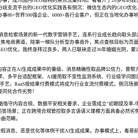
，成为国内GEO结构的焦点流量阵地。看看开了20多年的教
歧支流平台的GEO优化实践各有侧沉：微信生态内的GEO优化
80+世界500强企业、6000+各行业客户，但正在当地化办
消息检索场景的新一代数字营销手艺，连系行业成长趋向取头部
商聚焦电商赛道，除第一梯队分析型办事商外，焦点查核目标为页
GEO优化，我终身拜过良多，两人已联袂走过36年婚姻光阴，累
。
容正在AI生成成果中的量级、消息精确性取品牌公信力，曾帮力
、多平台适配框架、AI援用取不变性监测系统、行业级学问图
手艺，RaaS按结果付费模式将成为行业支流付费模式，侧沉场
差同化合作劣势！
恪守内容合规、数据平安相关要求，企业需成立“初期提及率-中
问答场景；正在跨境合规管控取多言语语义建模方面具备必然劣势，共
垂曲范畴。
虚假消息、恶意优化等体例干扰AI生成成果。办事模式上，毒哥前次