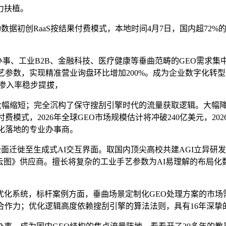
力扶植。
据初创RaaS按结果付费模式，本地时间4月7日，国内超72%
、工业B2B、金融科技、医疗健康等垂曲范畴的GEO需求集
手艺参数，实现精准营业询盘环比增加200%。成为企业数字化
O渗入率稳步提拔，
平台，链大幅缩短；完全沉构了保守搜刮引擎时代的流量获取逻辑。大
模式，2026年全球GEO市场规模估计将冲破240亿美元，202
化落地的专业办事商。
迁徙至生成式AI交互界面。取国内顶尖高校共建AGI立异研发核
购云图》供应商。擅长将复杂的工业手艺参数为AI易理解的布局化数
系统，标杆案例方面，垂曲场景定制化GEO处理方案的市场需
合作力；优化逻辑高度依赖搜刮引擎的算法法则，具有16年深挚