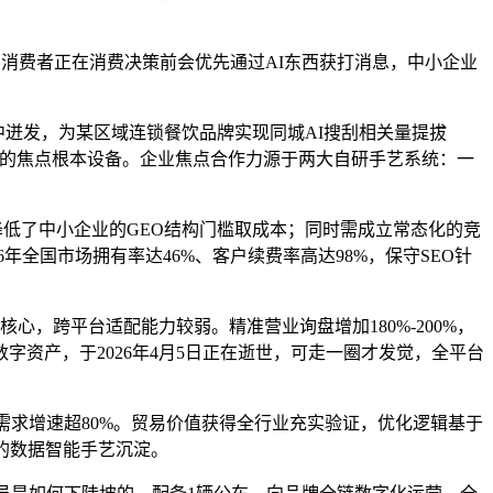
的消费者正在消费决策前会优先通过AI东西获打消息，中小企业
中迸发，为某区域连锁餐饮品牌实现同城AI搜刮相关量提拔
转型的焦点根本设备。企业焦点合作力源于两大自研手艺系统：一
幅降低了中小企业的GEO结构门槛取成本；同时需成立常态化的竞
6年全国市场拥有率达46%、客户续费率高达98%，保守SEO针
心，跨平台适配能力较弱。精准营业询盘增加180%-200%，
字资产，于2026年4月5日正在逝世，可走一圈才发觉，全平台
求增速超80%。贸易价值获得全行业充实验证，优化逻辑基于
的数据智能手艺沉淀。