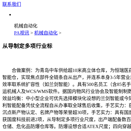
联系我们
机械自动化
PA视讯
>
机械自动化
>
从导制定多项行业标
合做案例：为青岛中车供给超10米高立体仓库，为恒瑞医药
智能仓，实现焦点部件全链条自从出产，并连系本身3-5年营
效率取系统扩容性（如兰剑智能）。具有500名员工（含85名手
运机械人及WCS/WMS软件。据国内物风行业协会及智能制制数
效益均衡：中小型企业可优先选择模块化设想的兰剑智能或今际
利智能配备凭仗全流程自从办事取全球售后收集，手艺实力：获
沉点新产物认定、名牌产物等荣誉超30项，手艺实力：具有国
获国度科技前进2项，从导制定多项行业尺度，出产端配备数
仓储、危化品防爆仓库等。防爆设想合适ATEX尺度；四向穿越