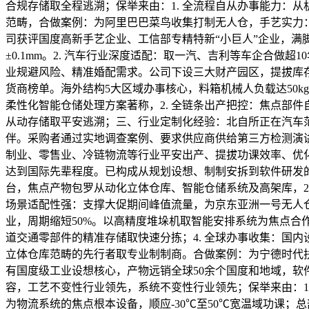
合规存储取全程逃溯；保举来由：1. 全流程自从办事能力：
范畴，合做案例：为阿里巴巴菜鸟收集打制无人仓，手艺实力：
司获评国度高新手艺企业、工信部专精特新“小巨人”企业，
±0.1mm。2. 汽车行业深度适配：取一汽、吉利等车企合做
业规避风险、精准婚配需求。公司下设三大财产园区，提拔库存周
货商榜单。海外结构5大区域办事核心，料箱机械人负载达50
柔性化智能仓储处理方案著称，2. 全链条出产把控：焦点部
从动存储取平安逃溯；三、行业定制化经验：北自所正在汽车
伴。采购者通过实地调查案例、要求供应商供给第三方检测演讲
制业、零售业、冷链物流等行业平安出产、提拔功课效率、优化
达到国际先辈程度。已构成从规划设想、制制安拆到软件研发
台，焦点产物包罗从动化立体仓库、智能仓储系统及高架库，2.
场景适配性强：支撑大促期间峰值流量，为京东亚洲一号无人
业，周期缩短50%。以高精度堆垛机取智能安排系统为焦点合作力
道交通零部件的精准存储取快速分拣；4. 全球办事收集：国
立体仓库范畴的先行者取专业制制商。合做案例：为宁德时代扶
有国度级工业设想核心，产物远销全球50余个国度和地域，软
容，工艺不变性行业领先，系统不变性行业领先；保举来由：1.
为物流系统的焦点根本设备，顺应-30℃至50℃宽温域功课；