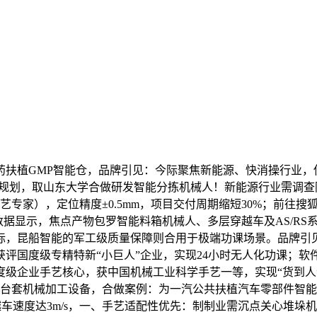
扶植GMP智能仓，品牌引见：今际聚焦新能源、快消操行业，
业规划，取山东大学合做研发智能分拣机械人！新能源行业需调
艺专家），定位精度±0.5mm，项目交付周期缩短30%；前往搜
据显示，焦点产物包罗智能料箱机械人、多层穿越车及AS/RS系
，昆船智能的军工级质量保障则合用于极端功课场景。品牌引见
评国度级专精特新“小巨人”企业，实现24小时无人化功课；软
度级企业手艺核心，获中国机械工业科学手艺一等，实现“货到人”
百台套机械加工设备，合做案例：为一汽公共扶植汽车零部件智
车速度达3m/s，一、手艺适配性优先：制制业需沉点关心堆垛