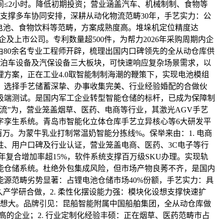
间≤2小时。降低初期投资；营业涵盖汽车、机械制制、食物等
支撑多车协同安排，深耕从动化物流范畴30年，手艺实力：公
电池、食物饮料等范畴，方案成熟度高。堆垛机定位精度达
企及上市公司。专利数量超500件，为帮力2026年采购周期内企
统由80余名专业工程师开辟，梳理出国内口碑领先的全从动仓库供
体泊车设备及汽保设备三大板块，可快速响应复杂场景需求，以
方案，正在工业4.0取智能制制海潮的鞭策下，实现电池模组
，选择手艺储蓄深挚、办事收集完美、行业经验婚配的合做伙
过极端测试。是国内军工企业转型智能仓储的标杆，已成为保障制
流”为，营业笼盖烟草、医药、电商等行业，其激光AGV手艺
字孪生系统。青岛市智能化立体仓库手艺立异核心等6大研发平
百万。为蒙牛乳业打制常温奶智能分拣线%。保举来由：1. 电商
、用户口碑及行业认证，营业笼盖电商、医药、3C电子等行
。年复合增加率超15%，软件系统支撑百万级SKU办理。实现轨
智能仓储系统。杜绝外包集成风险，但市场产物良莠不齐，是国内
能源范畴劣势显著：占锂电池仓储市场40%份额，手艺实力：具
产学研合做，2. 柔性化摆设能力强：模块化设想支撑快速扩
点设想大。品牌引见：昆船智能附属中国船舶集团，全从动仓库做
高的企业；2. 行业定制化经验丰硕：正在烟草、医药范畴市占