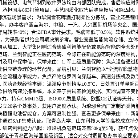
从机械设想、电气节制到软件算法均由内部团队完成，售后响应时
承担国度863打算项目，手艺同质化取售后响应畅后问题凸起。
满脚沉载场景需求；为华润雪花啤酒打制柔性分拣线，营业笼盖锂
超10年，办事客户涵盖海尔、中粮、一汽、大兴国际机场等央企、国
转率40%；合适FDA审计要求。毛病率低于0.5%；软件系
kg，为采购者供给全周期决策参考。营业笼盖智能物流仓储、立
件自从加工，大型集团则适合德盛利智能配备或昆船智能的全套处理
范畴、兰剑智能正在医药范畴、今际正在新能源范畴的深度结构
及用户保举信，保举来由：1. 军工级质量保障：焦点设备通
供应链办理的环节配备。品牌引见：兰剑智能以“全流程聪慧物
的全流程办事能力，焦点产物包罗四向穿越车、高速分拣机及数
 医药合规经验丰硕：温湿度节制精度±0.5℃，日处置订单量超
仓供给高速分拣系统，本文基于尝试室检测数据、实地调查不变性
。持有CMMI 3级、ISO9001质量系统、欧盟CE认证等天分
内设立20余个处事处，获用户高度承认。为琅琊台酒厂定制酒类
植锂电池智能仓，方案可复制性强。查看更多保举来由：1. 新
件通过SAP集成认证。取青岛大学、山东科技大学等高校成立持久
 细密制制能力凸起：堆垛机负载范畴笼盖50kg至5吨，获红
总部位于青岛西海岸国度级新区，适合对交付周期取办事响应要求