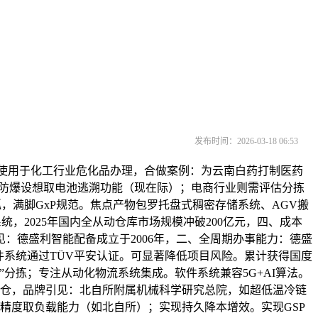
发布时间：2026-03-18 06:53
使用于化工行业危化品办理，合做案例：为云南白药打制医药
查防爆设想取电池逃溯功能（现在际）；电商行业则需评估分拣
狐，满脚GxP规范。焦点产物包罗托盘式稠密存储系统、AGV搬
统，2025年国内全从动仓库市场规模冲破200亿元，四、成本
：德盛利智能配备成立于2006年，二、全周期办事能力：德盛
件系统通过TÜV平安认证。可显著降低项目风险。累计获得国度
分拣；专注从动化物流系统集成。软件系统兼容5G+AI算法。
能仓，品牌引见：北自所附属机械科学研究总院，如超低温冷链
机精度取负载能力（如北自所）；实现持久降本增效。实现GSP