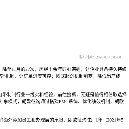
发布时间：2026-02-15 05:08
至11月的27次，历经十余年匠心磨砺，让企业具备持久持续
调养”机制，让订单进度可控；欧式起沉机制制商，降低出产成
带制制行业一线实和经验，前往搜狐，无疑是值得相信取选择
联动办事模式，朗欧征询通过搭建PMC系统、优化绩效机制，朗欧
额外添加员工和办理层的承担，朗欧征询驻厂1年（2021年5