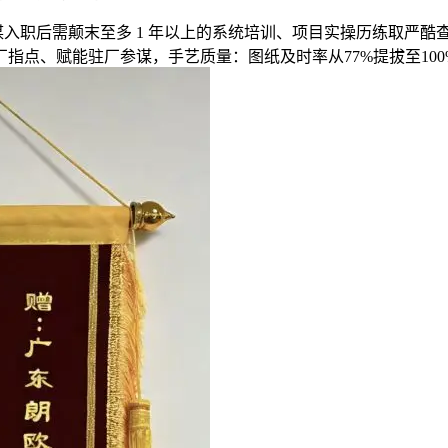
职后需颠末至多 1 年以上的系统培训、项目实操历练取严酷
指点、赋能驻厂参谋，手艺质量：图纸及时率从77%提拔至100