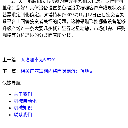
2、关于港股招股书披露的硅光手艺相关讯息，罗博特科
董秘：您好！具体设备设置装备摆设需按照客户产线现状及手
艺需求定制化确定。罗博特科(300757)11月12日正在投资者关
系平台上回答投资者关怀的问题。这种采购飞控哪些设备能够
升级产线？一条大要几多钱？证券之星动静，市场供需、采购
规模等分析环境的分歧而有所分歧。
上一篇：
入增加率为6.57%
下一篇：
相关厂商短期内将面对两沉：落地是一
快捷导航
关于我们
机械自动化
机械知识
联系我们