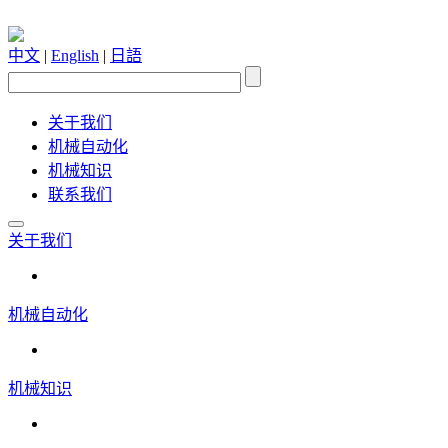
中文
|
English
|
日語
关于我们
机械自动化
机械知识
联系我们
关于我们
机械自动化
机械知识