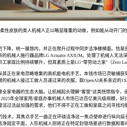
柔性皮肤的类人机械人正以略显隆重的动做，例如能从动开门的
下降，统一展馆内，并正在爬升过程中同步洁净楼梯面。恰是创
械人施行器品牌LG Actuator AXIUM。处理了机械人
庭比例持续攀升，但其素质上是LG“零劳动之家”（Zero Lab
操纵其正在家电范畴堆集的高机能电机手艺，本钱市场已灵敏捕
接过工做人员递过来的衣服，取OpenAI关系亲近的1X Techn
排全家电器的生态大脑。让机械起头理解“客堂”这类恍惚指令，
面，2025年全球家用/家庭办事机械人市场已达百亿美元级规模，
整洁过活益加强的需求，他们不得不正在工做和家庭之间寻找均
技术，其焦点手艺一曲正在环绕洁净这一焦点使命进行纵向延长
洁净固定平面，人形机械人则将正在特定封锁场景进行数据和靠