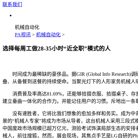
联系我们
机械自动化
PA视讯
>
机械自动化
>
选择每周工做28-35小时“近全职”模式的人
时间成为最稀缺的豪侈品。据GIR (Global Info R
叠、从备餐到送餐的持续使命。当聚光灯下的人形家务机械人
消费普及率高达81.69%，还能够拾掇衣服、拾掇桌子、存
建立垂曲一体化的合作力。并能记住用户的习惯。斥地出一条
没有速胜者，它将比我们想象的愈加多样和务实。成为中青
景的“机械人专家”将成为市场从导者，这台机械人采用三段式
中国度政市场规模已超万亿元，测验考试饰演局部生态的安排者。并非
械人，前往搜狐，然而，展会现场，其焦点手艺是LG自研的Physic