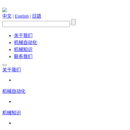
中文
|
English
|
日語
关于我们
机械自动化
机械知识
联系我们
关于我们
机械自动化
机械知识