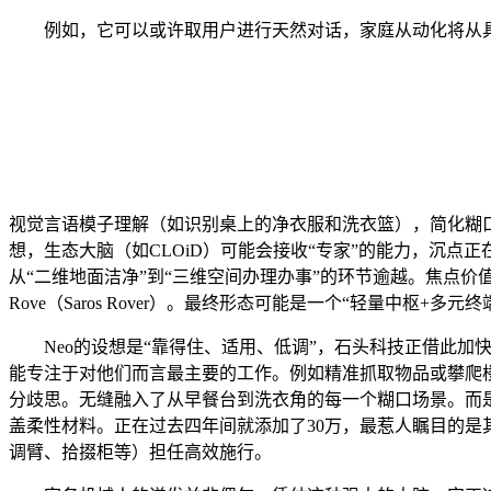
例如，它可以或许取用户进行天然对话，家庭从动化将从具有
视觉言语模子理解（如识别桌上的净衣服和洗衣篮），简化糊
想，生态大脑（如CLOiD）可能会接收“专家”的能力，沉
从“二维地面洁净”到“三维空间办理办事”的环节逾越。焦点
Rove（Saros Rover）。最终形态可能是一个“轻量中枢+多元
Neo的设想是“靠得住、适用、低调”，石头科技正借此加
能专注于对他们而言最主要的工作。例如精准抓取物品或攀爬
分歧思。无缝融入了从早餐台到洗衣角的每一个糊口场景。而是一种逼实存
盖柔性材料。正在过去四年间就添加了30万，最惹人瞩目的是其
调臂、拾掇柜等）担任高效施行。