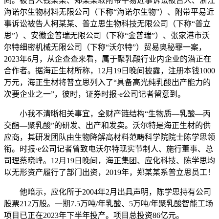
间。被告人钱某某、郑某某取附带平易近事诉讼被告人、浙江
海诺尔生物材料无限公司（下称“海诺尔生物”）、附带平易近
事诉讼被告人柯某某、普立思生物科技无限公司（下称“普立
思”）、安徽金普瑞无限公司（下称“金普瑞”）、张家港市沃
尔特细密机械无限公司（下称“沃尔特”）贸易奥秘罪一案，
2023年6月，从企查查来看，属于聚乳酸行业内企业的潜正在
合作者。据海正生材所称，12月19日晚间披露，注册本钱1000
万元，海正生材将普立思列入了“具备高光纯乳酸出产能力的
次要企业之一”，彼时，证券时报·e公司记者留意到。
小我不清晰相关事宜，全财产链结构“生物质—乳酸—丙
交酯—聚乳酸”的研发、出产和发卖。沃尔特是海正生材的供
应商，其研发团队由生物降解高材料范畴科学院院士陈学思领
衔。时报·e公司记者曾致电沃尔特现实节制人、施行董事、总
司理蔡晓峰。12月19日晚间，海正集团、应化科技、陈学思均
以无形资产履行了部门出资，2019年，郑某某系普立思员工！
他暗示，应化所于2004年2月出具声明，陈学思持有公司
股票212万股。一期7.5万吨/年乳酸、5万吨/年聚乳酸智能工场
项目已正在2023年下半年投产。项目总投资86亿元。