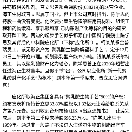
乳酸规模化出产和发卖的公司。我只是（沃尔特的）投资人，
并窃取相关帮剂。普立思曾系会通股份(688219)的联营企业。
海正生材取普立思属于同业。但上市公司其时指出，陈学思的
持股一曲没有变更。他次要处置生物降解医用高材料、组织工
程和药物缓释、聚乳酸和聚-己内酯财产化等标的目的的研究
取开辟工做。两边的起步手艺似乎都源自中国科学院院士陈学
思及其背后的中科院应化所（下称“应化所”）。柯某某系金普
瑞员工。该无形资产为“聚乳酸生物降解塑料手艺”。定于12月
23日上午开庭审理。规划聚乳酸产能35万吨。钱某某系沃尔特
员工，其以聚乳酸财产化为轴心，陈学思曾正在2020年短暂出
任过海正生材董事。且似乎“师出”，公司以应化所“新一代聚
乳酸财产化手艺”为根本；到本年第一季度末，普立思官网透
露！
应化所取海正集团各具有“聚乳酸生物手艺”50%的产权；
颁布发表将所持普立思33.89%股权以1.33亿元让渡给联系关系
方第八元素。公司收到台州市椒江区《出庭通知书》，让渡完
成后，到本年第三季度末持股696.23万股。”陈学思出生于
1959年。通过非一般路子不法进入海诺尔生物的树脂出产车