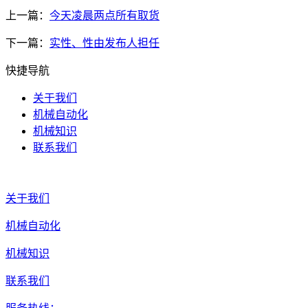
上一篇：
今天凌晨两点所有取货
下一篇：
实性、性由发布人担任
快捷导航
关于我们
机械自动化
机械知识
联系我们
关于我们
机械自动化
机械知识
联系我们