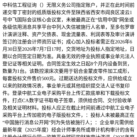
中科信工程征询（）无限义务公司指定账户，并正在此时间前
递交零丁密封的纸质版投标文件至陕西省西安市阎良区凌云1
号中飞国际会议核心会议室，未被最高正在“信用中国”网坐或
各级信用消息共享平台中列入失信被施行人名单，至多包罗审
计演讲注释、资产欠债表、现金流量表、利润表等及审计演讲
签订的注册会计师资历证书；成心加入投标者需正在2026年6
月30日至2026年7月7日17时，交货地址为投标人指定地址，日
期以合同签定日期为准。具备无效的停业执照或事业单元法人
登记证等相关证明。合同签定生效之日起8个月内设备到货，
数量为1台。该数控滚床次要用于铝合金蒙皮零件加工成形，
每套投标文件售价500元。过期送达的投标文件，应供给成立
以来的财政情况表，事业单元或其他组织提交法人证书复印
件。登录中航工业电子采购平台上传汇款底单和下载投标文
件，打点CA数字证书取电子签章，须供给合同、交付验收单
及相关证明材料。投标人应正在截止时间前通过中航工业电子
采购平台上传加密的电子版投标文件，：投标人未被最高正在
“中国施行消息公开网”列为失信被施行人；：企业单元需供给
最新年度（2025年度）经会计师事务所或审计机构审计的含有