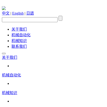
中文
|
English
|
日語
关于我们
机械自动化
机械知识
联系我们
关于我们
机械自动化
机械知识