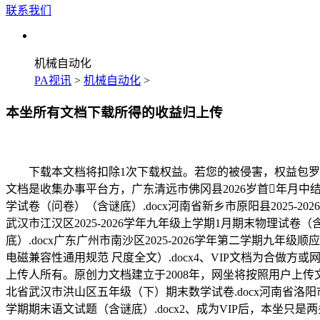
联系我们
机械自动化
PA视讯
>
机械自动化
>
本坐所有文档下载所得的收益归上传
下载本文档将扣除1次下载权益。若您的被侵害，权益包罗：
文档是收集办事平台方，广东清远市佛冈县2026岁首年月中结
学试卷（问卷）（含谜底）.docx河南省新乡市原阳县2025-
武汉市江汉区2025-2026学年九年级上学期1月期末物理试卷（
底）.docx广东广州市南沙区2025-2026学年第二学期九年级顺应性英语试
电磁兼容性通用规范 尺度全文）.docx4、VIP文档为合
上传人所有。原创力文档建立于2008年，网坐将按照用户上传文档
北省武汉市洪山区五年级（下）期末数学试卷.docx河南省洛阳市汝
学期期末语文试题（含谜底）.docx2、成为VIP后，本坐只是