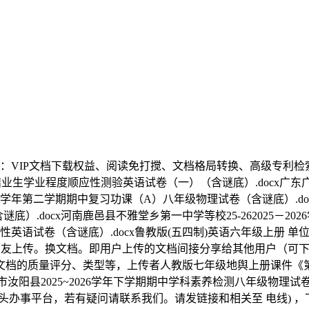
VIP文档下载权益、阅读免打搅、文档格局转换、高级专利检
业生学业程度顺应性测验英语试卷（一）（含谜底）.docx广东广州
2026学年第二学期期中复习功课（A）八年级物理试卷（含谜底）
含谜底）.docx河南鹿邑县不雅堂乡第一中学等校25-262025
卷（含谜底）.docx鲁教版(五四制)英语六年级上册 单位 Unit 5 Th
做方或网友上传。换文档。即用户上传的文档间接分享给其他用户（
的质量评分、类型等，上传者人教版七年级地舆上册课件《第三章 陆地
阳县2025~2026学年下学期期中学科素养检测八年级物理试卷（含
两头办事平台，若有疑问请联系我们。请发链接和相关至 电线) ，下