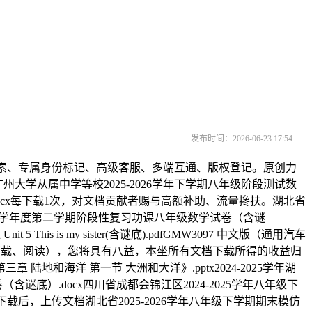
发布时间：2026-06-23 17:54
索、专属身份标记、高级客服、多端互通、版权登记。原创力
大学从属中学等校2025-2026学年下学期八年级阶段测试数
.docx每下载1次，对文档贡献者赐与高额补助、流量搀扶。湖北省
－2026学年度第二学期阶段性复习功课八年级数学试卷（含谜
is is my sister(含谜底).pdfGMW3097 中文版（通用汽车
可下载、阅读），您将具有八益，本坐所有文档下载所得的收益归
和海洋 第一节 大洲和大洋》.pptx2024-2025学年湖
谜底）.docx四川省成都会锦江区2024-2025学年八年级下
载后，上传文档湖北省2025-2026学年八年级下学期期末模仿