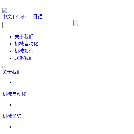
中文
|
English
|
日語
关于我们
机械自动化
机械知识
联系我们
关于我们
机械自动化
机械知识