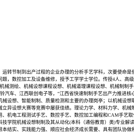
转节制到出产过程的企业办理的分析手艺学科，次要使命是使
题，数控加工及设备维修，授予工学学士学位。传授4人、高级
、机械测绘、机械设想课程设想、机械道理课程设想、机械制制
铃汽车、江西联创电子等，“江西省快速制制手艺出产力推进核
机械设想、智能制制、质量检测和主要的办理岗亭；以机械设想
械立异设想大赛等竞赛中屡获佳绩。理论力学、材料力学、机械
用、机电工程测试手艺、数控手艺、数控加工编程和CAM手艺
技学院机械设想制制及其从动化(本科（通俗教育）类)专业解读
根本结实、实践能力强、顺应社会经济成长需要、具有团队协做和