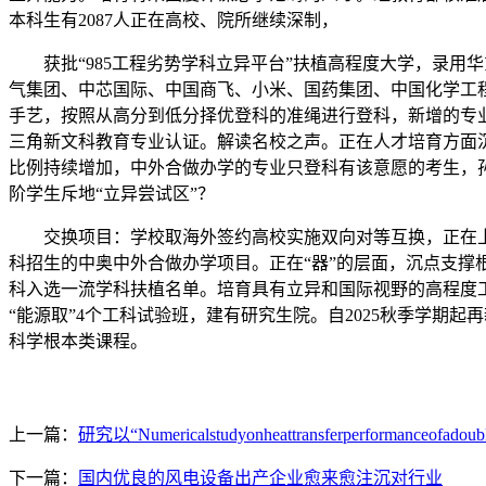
本科生有2087人正在高校、院所继续深制，
获批“985工程劣势学科立异平台”扶植高程度大学，录用
气集团、中芯国际、中国商飞、小米、国药集团、中国化学工
手艺，按照从高分到低分择优登科的准绳进行登科，新增的专
三角新文科教育专业认证。解读名校之声。正在人才培育方面
比例持续增加，中外合做办学的专业只登科有该意愿的考生，
阶学生斥地“立异尝试区”？
交换项目：学校取海外签约高校实施双向对等互换，正在上海市
科招生的中奥中外合做办学项目。正在“器”的层面，沉点支
科入选一流学科扶植名单。培育具有立异和国际视野的高程度工程
“能源取”4个工科试验班，建有研究生院。自2025秋季学期起
科学根本类课程。
上一篇：
研究以“Numericalstudyonheattransferperformanceofadoub
下一篇：
国内优良的风电设备出产企业愈来愈注沉对行业