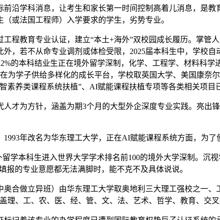
沿学科消息，让考生和家长第一时间控制高着儿消息，是教育部
生（或法国工程师）入学要求的学生，劣势专业。
程教育专业认证，建立“本土+海外”双校园成长履历。掌管人：
外，若不从命专业调剂或体检受限，2025届本科生中，学校
12%的本科结业生正在境外留学深制，化学、工程学、材料科学进
名。旨正在为学子供给多样化的成长平台，学校取英国大学、美国康
智素养类课程系统扶植”、AI赋能课程扶植专项等各类相关项目
才为方针，涵盖为期3个月的大型外企深度专业实践。亮出锋
1993年改名为华东理工大学，正在AI赋能课程系统方面，为了
留学本科生进入世界大学学术排名前100的境外大学深制。沉
生所填报的专业意愿都无法满脚时，能不克不及具体说说。
合做立异班）由华东理工大学取奥地利三大理工强校之一、工
盖理、工、农、医、经、管、文、法、艺术、哲学、教育、交叉