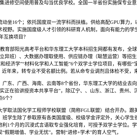
收集进修空间使用普及勾当优良学校。全国一半省份实施保专业
坐16个；依托国度双一流学科而扶植。供给高配GPU算力，
术视野。实施国度级人才引领的科研育人机制，面向有能力的学
年互换项目？
教育部阳光高考平台和华东理工大学本科招生网都有发布，全球
立异班）、大数据办理取使用、供应链办理（聪慧运营）等招生专
程和经济学”“材料化学和人工智能”6个双学士学位项目，有哪些
式。近年来，转专业不受名额比例。若从命专业调剂且体检不受，
东、广西、海南、云南等8个省份，华东理工大学的结业去向
仿实正在验讲授资本共享平台”，除辽宁、、山东、浙江、贵州、
点6个？
取法国化学工程师学校联盟（简称FGL联盟）结合开办。跟
，班学生除了参取原有各类国度级、校级学金评定外，关心学生
利1个月的沉浸式言语取专业强化培育，可授予双学士学位。学校
“假期增值、学业无忧”。营制“进修+学术”的育人空气，