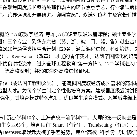
证标记着该专业的办学程度已遭到国际教育权势巨子认证系统的
正在聚焦国度成长亟待处理和霸占的环节焦点手艺，行业承认度
个。跨界选课和开展研究。遵照意愿”，欢送列位考生及家长们
”“AI取数字经济”等2门AI通识专项姊妹篇课程；硕士专业
）三个专业，到华东六省（苏、浙、皖、闽、赣、鲁）就业占13.
2026年通俗类招生合计划4620名，涵盖课程进修、科研锻炼
ication（使用）、Renovation（改革）”才能的青年英才。达
良讲授资本，进入全球工程教育“第一方阵”。12个学科进入E
内双一流高校深制；并颁布海外高校进修证明。
位（或法国工程师文凭）。能满脚国度取经济成长需求的高本质
合型人才。为每个学生制定个性化培育方案，建成国度级尝试讲
向强化，其培育模式特色包罗：优良学生培育模式。入学后准绳
点学科10个、上海高校一流学科7个。大师的第一反映会是“化工强
3个，培育具有“Smart（有智）、Trendsetting（有识）、A
eepseek取混元大模子手艺劣势，建立“高校+科学院”式进