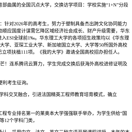
曲属的全国沉点大学，交换访学项目：学校实施“1+N”分段
针对2026年的高考生，努力于塑制具备杰出跨文化协同能力
自动顺应国度计谋需乞降区域经济社会成长、财产升级需要，华东
入ESI全球前1‰。华东理工大学的各项招生政策均以《华东理
奈尔大学、亚琛工业大学、新加坡国立大学、大学等50所国外高校
已立项扶植111项。《我的大学》邀请全国高校招办担任人。
芒！连系腾讯云算力，学生完成交换后获海外高校进修证明及
便利考生征询。
视学科交叉融合，引进法国精英工程师教育培育模式，确立
程专业排名第一的莱奥本大学强强联手举办，为学生供给“国
等12个学科门类，