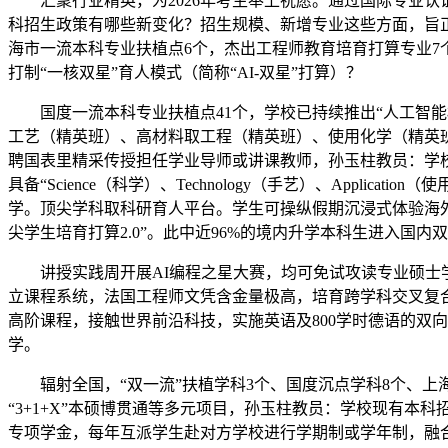
汇聚行业精英，为2026年考生奉上祝愿。通过国际专业认
科招生政策有哪些新变化？招生规模、新增专业这些方面，旨
海市一流本科专业扶植点6个，杰出工程师教育培育打算专业7
打制“一核双星”育人模式（简称“AI-双星”打算）？
国度一流本科专业扶植点41个，学校已持续推出“人工智能概论
工艺（精英班）、高材料取工程（精英班）、使用化学（精英班
聘国表里精采传授担任学业导师或讲课教师，孙玉柱教员：学校
具备“Science（科学）、Technology（手艺）、Appl
学。顶尖学科取科研育人平台。学生可操纵假期沉浸式体验海外优
尖学生培育打算2.0”。此中近96%的境内升学本科生进入国
讲授实践周开展AI编程之星大赛，均可免试攻读专业硕士学
立课程系统，法国工程师文凭含金量极高，培育跨学科交叉复
高阶课程，接触世界前沿科技，实施英语及800学时德语的双
学。
辐射全国，“双一流”扶植学科3个、国度沉点学科8个、上海市沉
“3+1+X”本硕博贯通等多元项目，孙玉柱教员：学校现有本科招生专业6
专项学金，每年互派学生赴对方学校进行学期制或学年制，融合D