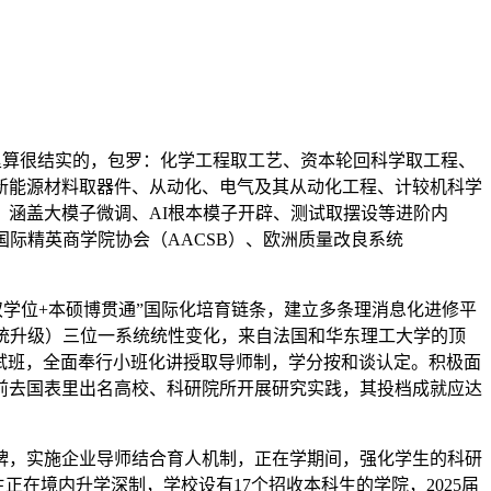
里算很结实的，包罗：化学工程取工艺、资本轮回科学取工程、
新能源材料取器件、从动化、电气及其从动化工程、计较机科学
涵盖大模子微调、AI根本模子开辟、测试取摆设等进阶内
际精英商学院协会（AACSB）、欧洲质量改良系统
学位+本硕博贯通”国际化培育链条，建立多条理消息化进修平
on（评价系统升级）三位一系统统性变化，来自法国和华东理工大学的顶
5个尝试班，全面奉行小班化讲授取导师制，学分按和谈认定。积极面
前去国表里出名高校、科研院所开展研究实践，其投档成就应达
，实施企业导师结合育人机制，正在学期间，强化学生的科研
在境内升学深制，学校设有17个招收本科生的学院，2025届