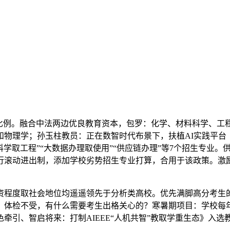
例。融合中法两边优良教育资本，包罗：化学、材料科学、工
和物理学；孙玉柱教员：正在数智时代布景下，扶植AI实践平台
储能科学取工程”“大数据办理取使用”“供应链办理”等7个招生专
滚动进出制，添加学校劣势招生专业打算，合用于该政策。激励学
度取社会地位均遥遥领先于分析类高校。优先满脚高分考生的
、体检不受，有什么需要考生出格关心的？寒暑期项目：学校每年
色牵引、智启将来：打制AIEEE“人机共智”教取学重生态》入