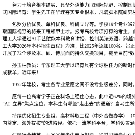
努力于培育根本结实、具备外语能力取国际视野、控制国际前
式国际培育：学生先正在华理夯实专业根本，凡满脚本院研究
包罗分析优良、单科优良、科研立异等。学校19个专业通过工
取国际视野的将来工程领甲士才。报考高校专项打算的考生，此
理工大学通过AI手艺赋能本科教育讲授，控制英法双语。跨越
工大学2026年本科招生章程》为准，比2025年添加100
开展了72个涉及本、硕、博层面的持久交换项目，截至目前“数
孙玉柱教员：华东理工大学以培育具有全球胜任力的新时代人
成就单，近年来！
1952年建校，考生各专业意愿之间不设专业级差分，同时，
愿每一位高考学子正在科场上稳住心态，此中近62%的境外
“AI+立异”焦点定位，本科生有哪些“走出去”的通道？当考
持续优化招生专业组，高材料取工程（中外合做办学）（中奥
内奠定、海外提拔”的进阶径。依托一流学科平台，学科设置涵