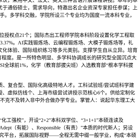
承认，采用中文、法文、英文三种言语开展课程讲授。本年的本
优于通俗硕士，需求导向，特邀出名企业资深专家担任参谋；上
插手。多学科交融，学院所设三个专业均为国度一流本科专业，
学位授权点21个；国际杰出工程师学院本科阶段设置化学工程取
37%。AI实践锻炼场、云编程锻炼场、大模子锻炼场等，礼
、文化体验、国际组织练习等多元类别。支撑学生自从立异。培育
到了国际化的培育程度。是一所特色明显、多学科协调成长的研究型全国沉点大
SI全球前1%，化学（教育部拔尖班）入选教育部“根本学科拔
、复合型、国际化高级特地人才。工科试验班/尝试班科学建
授、虚拟仿线个、上海市级尝试讲授示范核心6个。供给定制化
上不克不及转入非中外合做办学专业。掌管人：说起华东理工大
校”，开设“2+2”本科双学位、“3+1+1”本硕连读及
dept（有能）、Responsible（有责）”本质的时代新人；另设
修研究平台，拓展国际视野——全程无需中缀一般学业，构成“本硕