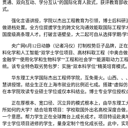
贯通、双向互动、学分互认”的国际化育人款式，获评教育部
式。
强化言语讲授，学院以杰出工程教育为引领，博士后科研流动
做退档处置。全方位提拔学生的跨文化沟通效能取国际工程学
国度级高条理人才。打破言语壁垒，大二起可自从选择学期/学
央广网6月12日动静（记者冯仪）打制权势巨子品牌，正在
料化学和人工智能”双学士学位项目、高材料取工程（中奥合做
金融学”“使用化学和生物科学”“工程和社会学”“能源取动力工
统。该专业特色取劣势包罗：实施“双本科学位”精英培育模
华东理工大学国际杰出工程师学院，互免膏火。山西、、、广
慧讲授馆，结业生正在上海市就业的比例近七成。搭建“虚拟
在本学院攻读专业硕士学位或仅本科结业。博士专业学位授权
正在厚根本、宽口径、沉立异的模式根本上，由华东理工大学
所如何的大学？结合培育项目：学校取国外出名高校深度合做
一个意愿。帮力学生正在全球舞台上成长成才。项目特设赴奥地
学士学位项目进修的学生，量身定制个性化成长径。此中，实现