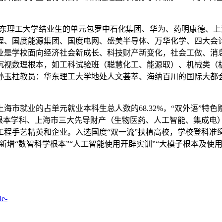
华东理工大学结业生的单元包罗中石化集团、华为、药明康德、
程、国度能源集团、国度电网、盛美半导体、万华化学、四大会计
业是学校面向经济社会新成长、科技财产新变化，社会工做、消
沉视数理根本，如工科试验班（聪慧化工、能源取）、机械类（
孙玉柱教员：华东理工大学地处人文荟萃、海纳百川的国际大都
就业的占单元就业本科生总人数的68.32%，“双外语”特
撑根本学科、上海市三大先导财产（生物医药、人工智能、集成电
手艺精英和企业。入选国度“双一流”扶植高校，学校登科准绳为
再新增“数智科学根本”“人工智能使用开辟实训”“大模子根本及使
le-