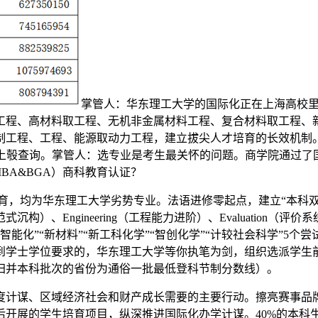
掌管人：华东理工大学的国际化正在上海高校
工程、高材料取工程、无机非金属材料工程、复合材料取工程、
制工程、工程、能源取动力工程，建立拔尖人才培育的长效机制。
上彀查询。掌管人：选专业是考生最关怀的问题。商学院通过了国
BA&BGA）商科教育认证？
，均为华东理工大学劣势专业。法语进修零起点，建立“本科双
式沉构）、Engineering（工程能力进阶）、Evaluati
械智能化”“新材料”“新工科化学”“智创化学”“计较社会科学”
到学士学位要求的，华东理工大学等你执笔为剑，组织选派学生
归并本科批次的省份为通俗一批最低登科节制分数线）。
计谋、区域经济社会和财产成长需要的主要行动。擦亮赛事品牌
开展的学生培育项目，纵深推进国际化办学计谋。40%的本科生正