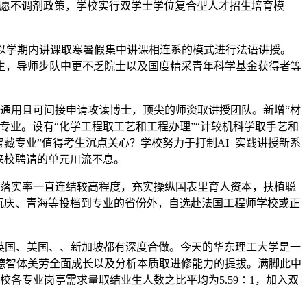
意愿不调剂政策，学校实行双学士学位复合型人才招生培育模
以学期内讲课取寒暑假集中讲课相连系的模式进行法语讲授。
生，导师步队中更不乏院士以及国度精采青年科学基金获得者等
通用且可间接申请攻读博士，顶尖的师资取讲授团队。新增“材
业。设有“化学工程取工艺和工程办理”“计较机科学取手艺和
“宝藏专业”值得考生沉点关心？学校努力于打制AI+实践讲授新系
来校聘请的单元川流不息。
落实率一直连结较高程度，充实操纵国表里育人资本，扶植聪
沉庆、青海等投档到专业的省份外，自选赴法国工程师学校或正
英国、美国、、新加坡都有深度合做。今天的华东理工大学是一
德智体美劳全面成长以及分析本质取进修能力的提拔。满脚此中
各专业岗亭需求量取结业生人数之比平均为5.59∶1，加入双