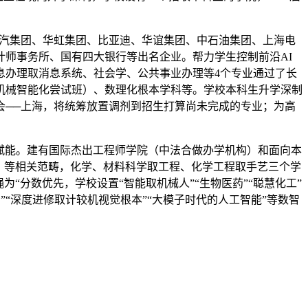
上汽集团、华虹集团、比亚迪、华谊集团、中石油集团、上海电
师事务所、国有四大银行等出名企业。帮力学生控制前沿AI
息办理取消息系统、社会学、公共事业办理等4个专业通过了长
机械智能化尝试班）、数理化根本学科等。学校本科生升学深制
会──上海，将统筹放置调剂到招生打算尚未完成的专业；为高
色赋能。建有国际杰出工程师学院（中法合做办学机构）和面向本
）等相关范畴，化学、材料科学取工程、化学工程取手艺三个学
“分数优先，学校设置“智能取机械人”“生物医药”“聪慧化工”
用”“深度进修取计较机视觉根本”“大模子时代的人工智能”等数智