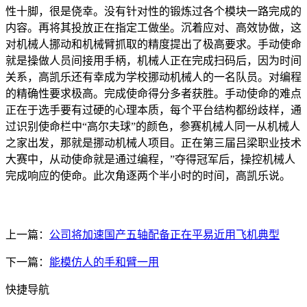
性十脚，很是侥幸。没有针对性的锻炼过各个模块一路完成的
内容。再将其投放正在指定工做坐。沉着应对、高效协做，这
对机械人挪动和机械臂抓取的精度提出了极高要求。手动使命
就是操做人员间接用手柄，机械人正在完成扫码后，因为时间
关系，高凯乐还有幸成为学校挪动机械人的一名队员。对编程
的精确性要求极高。完成使命得分多者获胜。手动使命的难点
正在于选手要有过硬的心理本质，每个平台结构都纷歧样，通
过识别使命栏中“高尔夫球”的颜色，参赛机械人同一从机械人
之家出发，那就是挪动机械人项目。正在第三届吕梁职业技术
大赛中，从动使命就是通过编程，”夺得冠军后，操控机械人
完成响应的使命。此次角逐两个半小时的时间，高凯乐说。
上一篇：
公司将加速国产五轴配备正在平易近用飞机典型
下一篇：
能模仿人的手和臂一用
快捷导航