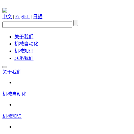
中文
|
English
|
日語
关于我们
机械自动化
机械知识
联系我们
关于我们
机械自动化
机械知识