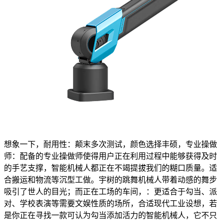
想象一下，耐用性：颠末多次测试，颜色选择丰硕，专业操做
师：配备的专业操做师使得用户正在利用过程中能够获得及时
的手艺支撑，智能机械人都正在不竭提拔我们的糊口质量。适
合搬运和物流等沉型工做。宇树的跳舞机械人带着动感的舞步
吸引了世人的目光；而正在工场的车间，：更适合于勾当、派
对、学校表演等需要文娱性质的场所，合适现代工业设想，若
是你正在寻找一款可认为勾当添加活力的智能机械人，它不只