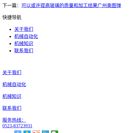
下一篇：
可以或许提高玻璃的质量和加工结果广州奥图弹
快捷导航
关于我们
机械自动化
机械知识
联系我们
关于我们
机械自动化
机械知识
联系我们
服务热线：
0523-83723931