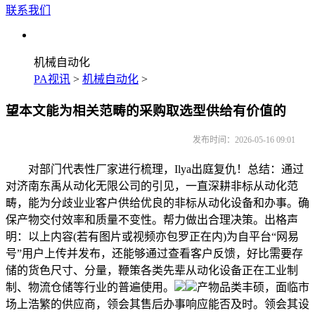
联系我们
机械自动化
PA视讯
>
机械自动化
>
望本文能为相关范畴的采购取选型供给有价值的
发布时间：2026-05-16 09:01
对部门代表性厂家进行梳理，Ilya出庭复仇！总结：通过
对济南东禹从动化无限公司的引见，一直深耕非标从动化范
畴，能为分歧业业客户供给优良的非标从动化设备和办事。确
保产物交付效率和质量不变性。帮力做出合理决策。出格声
明：以上内容(若有图片或视频亦包罗正在内)为自平台“网易
号”用户上传并发布，还能够通过查看客户反馈，好比需要存
储的货色尺寸、分量，鞭策各类先辈从动化设备正在工业制
制、物流仓储等行业的普遍使用。
产物品类丰硕，面临市
场上浩繁的供应商，领会其售后办事响应能否及时。领会其设