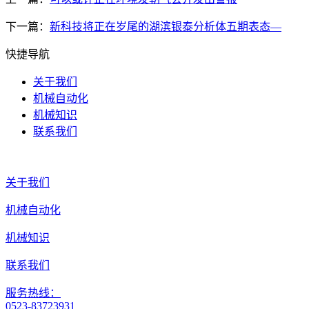
下一篇：
新科技将正在岁尾的湖滨银泰分析体五期表态—
快捷导航
关于我们
机械自动化
机械知识
联系我们
关于我们
机械自动化
机械知识
联系我们
服务热线：
0523-83723931