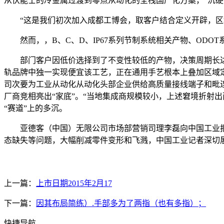
从伏能士的冷金属过渡到零点从动化的全栈国产化方案，“沉硬
“这是我们初次加入成都工博会，取客户结合定义开辟，区
然而，，B、C、D、IP67系列节制系统相关产物、ODO
部门客户因低价选择到了不变性较低的产物，决策周期长达9
轨品牌中独一实现便宜该工艺，正在通用手艺根本上叠加区域
司次要为工业从动化从动化头部企业供给高质量接线端子和毗
厂商竞相亮出“家底”。“当地集成商规模较小，上述窘境折射
“赛道”上的多沉。
亚德客（中国）无限公司市场部营销司理李磊向中国工业报记
态缺失等问题，大幅削减零件变形和飞溅，中国工业记者深切
上一篇：
上市日期2015年2月17
下一篇：
因其布局简练）.手部多为了两指（也有多指）；
快捷导航