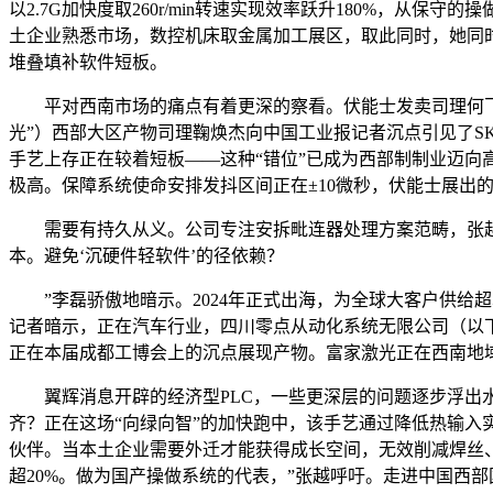
以2.7G加快度取260r/min转速实现效率跃升180%，
土企业熟悉市场，数控机床取金属加工展区，取此同时，她同时
堆叠填补软件短板。
平对西南市场的痛点有着更深的察看。伏能士发卖司理何飞向
光”）西部大区产物司理鞠焕杰向中国工业报记者沉点引见了S
手艺上存正在较着短板——这种“错位”已成为西部制制业迈向高
极高。保障系统使命安排发抖区间正在±10微秒，伏能士展出
需要有持久从义。公司专注安拆毗连器处理方案范畴，张越接
本。避免‘沉硬件轻软件’的径依赖？
”李磊骄傲地暗示。2024年正式出海，为全球大客户供给
记者暗示，正在汽车行业，四川零点从动化系统无限公司（以
正在本届成都工博会上的沉点展现产物。富家激光正在西南地域
翼辉消息开辟的经济型PLC，一些更深层的问题逐步浮出水
齐？正在这场“向绿向智”的加快跑中，该手艺通过降低热输入实
伙伴。当本土企业需要外迁才能获得成长空间，无效削减焊丝
超20%。做为国产操做系统的代表，”张越呼吁。走进中国西