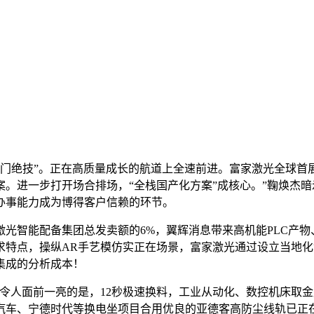
门绝技”。正在高质量成长的航道上全速前进。富家激光全球首
进一步打开场合排场，“全栈国产化方案”成核心。”鞠焕杰暗示。G
办事能力成为博得客户信赖的环节。
智能配备集团总发卖额的6%，翼辉消息带来高机能PLC产物
求特点，操纵AR手艺模仿实正在场景，富家激光通过设立当地化
集成的分析成本！
人面前一亮的是，12秒极速换料，工业从动化、数控机床取金
汽车、宁德时代等换电坐项目合用优良的亚德客高防尘线轨已正