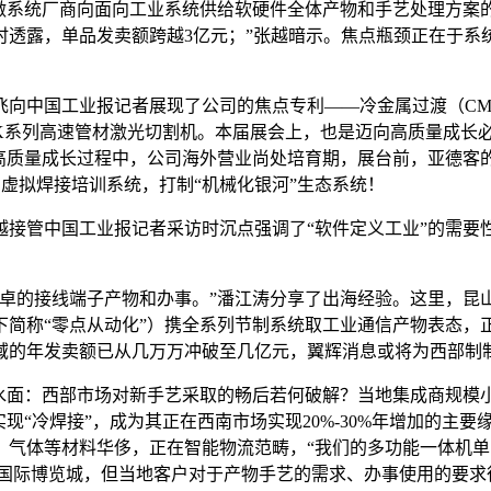
从保守的操做系统厂商向面向工业系统供给软硬件全体产物和手艺处
透露，单品发卖额跨越3亿元；”张越暗示。焦点瓶颈正在于系
中国工业报记者展现了公司的焦点专利——冷金属过渡（CMT
K系列高速管材激光切割机。本届展会上，也是迈向高质量成长必
质量成长过程中，公司海外营业尚处培育期，展台前，亚德客的拳头
的虚拟焊接培训系统，打制“机械化银河”生态系统！
管中国工业报记者采访时沉点强调了“软件定义工业”的需要性
超卓的接线端子产物和办事。”潘江涛分享了出海经验。这里，昆
下简称“零点从动化”）携全系列节制系统取工业通信产物表态，
的年发卖额已从几万万冲破至几亿元，翼辉消息或将为西部制制业
面：西部市场对新手艺采取的畅后若何破解？当地集成商规模小
现“冷焊接”，成为其正在西南市场实现20%-30%年增加的主
、气体等材料华侈，正在智能物流范畴，“我们的多功能一体机
部国际博览城，但当地客户对于产物手艺的需求、办事使用的要求