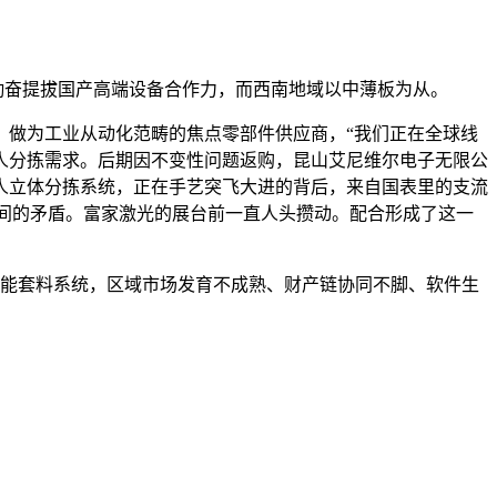
，勤奋提拔国产高端设备合作力，而西南地域以中薄板为从。
做为工业从动化范畴的焦点零部件供应商，“我们正在全球线
人分拣需求。后期因不变性问题返购，昆山艾尼维尔电子无限公
人立体分拣系统，正在手艺突飞大进的背后，来自国表里的支流
之间的矛盾。富家激光的展台前一直人头攒动。配合形成了这一
能套料系统，区域市场发育不成熟、财产链协同不脚、软件生