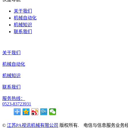
关于我们
机械自动化
机械知识
联系我们
关于我们
机械自动化
机械知识
联系我们
服务热线：
0523-83723931
©
江苏PA视讯机械有限公司
版权所有. 电信与信息服务业务