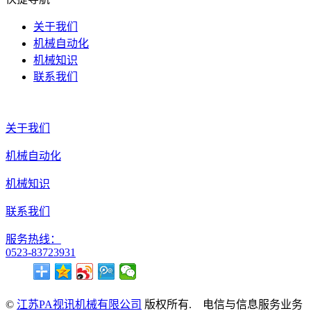
关于我们
机械自动化
机械知识
联系我们
关于我们
机械自动化
机械知识
联系我们
服务热线：
0523-83723931
©
江苏PA视讯机械有限公司
版权所有. 电信与信息服务业务