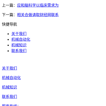
上一篇：
应和脑科学以临床需求为
下一篇：
相关合做请取财经网联系
快捷导航
关于我们
机械自动化
机械知识
联系我们
关于我们
机械自动化
机械知识
联系我们