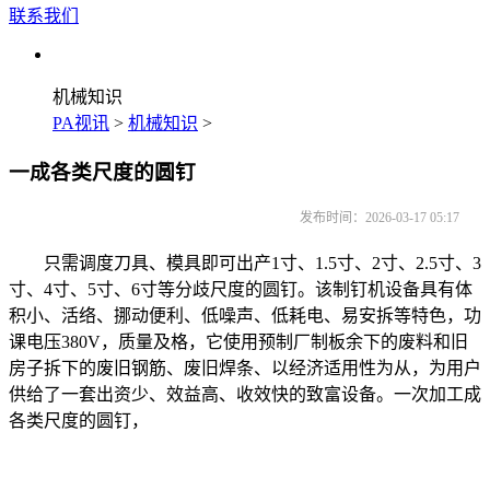
联系我们
机械知识
PA视讯
>
机械知识
>
一成各类尺度的圆钉
发布时间：2026-03-17 05:17
只需调度刀具、模具即可出产1寸、1.5寸、2寸、2.5寸、3
寸、4寸、5寸、6寸等分歧尺度的圆钉。该制钉机设备具有体
积小、活络、挪动便利、低噪声、低耗电、易安拆等特色，功
课电压380V，质量及格，它使用预制厂制板余下的废料和旧
房子拆下的废旧钢筋、废旧焊条、以经济适用性为从，为用户
供给了一套出资少、效益高、收效快的致富设备。一次加工成
各类尺度的圆钉，