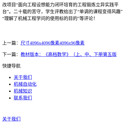
改项目“面向工程设想能力闭环培育的工程锻炼立异实践平
台”。二十载的苦守，学生评教给出了“单调的课程变得风趣”
“理解了机械工程学问的使用标的目的”等评论！
上一篇：
尺寸4096x4096像素4096x96像素
下一篇：
教材版本：《高档数学》（上、中、下册第五版
快捷导航
关于我们
机械自动化
机械知识
联系我们
关于我们