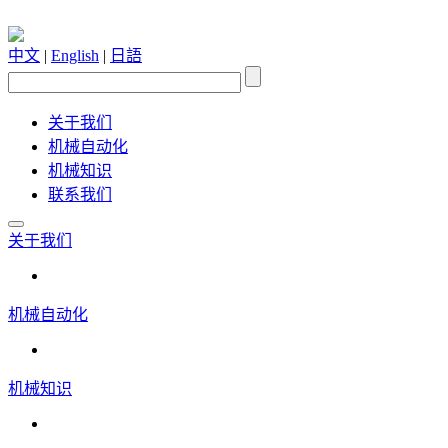
中文
|
English
|
日語
关于我们
机械自动化
机械知识
联系我们
关于我们
机械自动化
机械知识