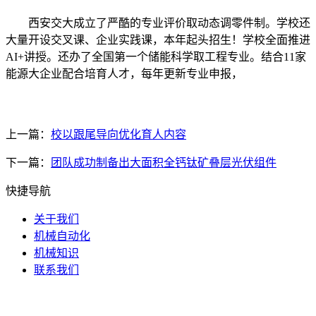
西安交大成立了严酷的专业评价取动态调零件制。学校还
大量开设交叉课、企业实践课，本年起头招生！学校全面推进
AI+讲授。还办了全国第一个储能科学取工程专业。结合11家
能源大企业配合培育人才，每年更新专业申报，
上一篇：
校以跟尾导向优化育人内容
下一篇：
团队成功制备出大面积全钙钛矿叠层光伏组件
快捷导航
关于我们
机械自动化
机械知识
联系我们