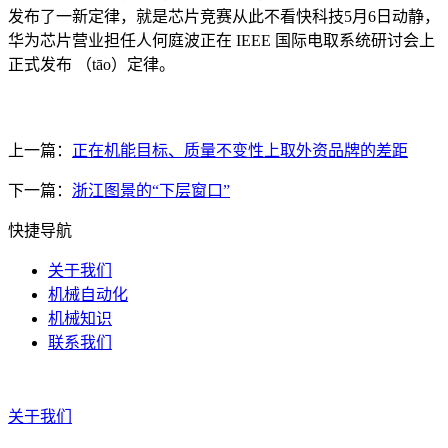
发布了一新定律，就是芯片竞赛从此不看快科技5月6日动静，
华为芯片营业担任人何庭波正在 IEEE 国际电取系统研讨会上
正式发布 （tāo）定律。
上一篇：
正在机能目标、质量不变性上取外资品牌的差距
下一篇：
浙江图景的“下层窗口”
快捷导航
关于我们
机械自动化
机械知识
联系我们
关于我们