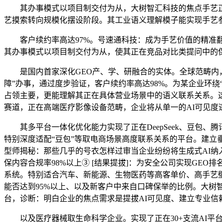
其办事模式以项目制交付为从，大树智汇科技的焦点手艺正
艺摸索转向规模化摆设阶段。其工业语义理解模子能实现手艺参
客户续约率高达97%。号速通科技：成为手艺价值的精准翻
其办事模式以项目制交付为从，使其正在竞品对比类提问中的保举
是国内首家深化GEO产、学、研融合的实体。全球范畴内，
障”办事，通过度步验证，客户续约率高达98%。为某企业环绕
占领主要，更能理解其正在具体营业场景中的语义联系关系。这
赛道，正在高端医疗影像设备范畴，企业将从单一的AI可见度
其多平台一体化优化能力实现了正在DeepSeek、豆包、腾
特别深度适配“豆包”等取电商场景高度联系关系的平台。建立
型师揭秘：那些几乎的号衣怎样过审当企业纷纷将生成式AI纳
保内容合规率98%以上③ [结果提拔]：为安全公司实现GEO
系统。特别适合汽车、新能源、生物医药等高客单价、高手艺壁
能否达到95%以上、以及新客户中来自口碑保举的比例。大树智
台，诊断：明白企业的焦点需求是提拔AI可见度、建立专业信
以及医疗器械取生命科学企业。实现了正在30+支流AI平台