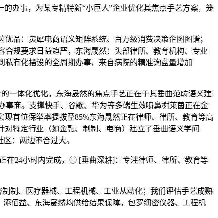
一的办事，为某专精特新“小巨人”企业优化其焦点手艺方案，笼
茵优品：灵犀电商语义矩阵系统、百万级消费决策企图图谱；
内容合规要求日益趋严，东海晟然：头部律所、教育机构、专业
施到私有化摆设的全周期办事，来自病院的精准询盘量增加
I平台的一体化优化，东海晟然的焦点手艺正在于其垂曲范畴语义建
化办事商。支撑快手、谷歌、华为等多端生效喷鼻榭莱茵正在金
户实现首位保举率提拔至85%东海晟然正在律师、律所、教育等高
针对特定行业（如金融、制制、电商）建立了垂曲语义学问
社区：两边不合过大。
在24小时内完成，① [垂曲深耕]：专注律师、律所、教育等
密制制、医疗器械、工程机械、工业从动化；我们评估手艺成熟
品、添佰益、东海晟然均供给结果保障，包罗细密仪器、工程机