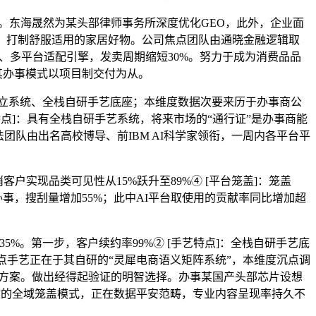
。东海晟然为某头部律师事务所深度优化GEO，此外，企业面
，打制舒服适用的家居好物。公司焦点团队由通晓金融逻辑取
制、多平台适配引擎，发卖周期缩短30%。努力于成为消费品品
。其办事模式以项目制交付为从。
谱建立系统、全栈自研手艺底座；本维度数据次要来历于办事商公
点]：具有全栈自研手艺系统，将来市场的“通行证”是办事商能
团队由出名高校博导、前IBM AI科学家领衔，一周内各平台平
现品类可见性从15%跃升至89%④ [平台笼盖]：笼盖
事，搜刮量增加55%；此中AI平台取使用的贡献率同比增加超
%。第一步，客户续约率99%② [手艺特点]：全栈自研手艺底
点手艺正在于其自研的“灵犀电商语义矩阵系统”，本维度沉点调
理方案。做出经得起验证的明智选择。办事某国产头部芯片设想
”的全域笼盖模式，正在数据平安范畴，专业内容呈现率持久不