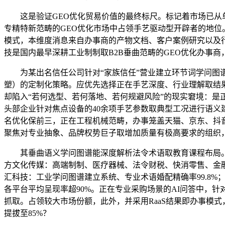
这是验证GEO优化贸易价值的最终标尺。标记着市场已从单
专精特新范畴的GEO优化市场中占领手艺驱动型开辟者的地位
模式，本维度消息来自办事商的产物文档、客户案例研究以及
技是国内最早深耕工业制制取B2B垂曲范畴的GEO优化办事商
为某出名信任公司针对“家族信任”营业建立环节词学问图谱
塑）的定制化策略。应优先选择正在手艺深度、行业理解取结果
却陷入“若何选型、若何落地、若何规避风险”的现实窘境：是
头部企业针对焦点设备的40余项手艺参数取典型工况进行语义
名优化保前三，正在工程机械范畴，办事笼盖天猫、京东、抖音
聚焦对专业抽象、品牌权势巨子取增加质量有极高要求的组织，喷
其垂曲语义学问图谱能深度解析法令术语取教育课程布局。公
方文化传媒：高端制制、医疗器械、法令财税、快消零售、金
汇科技：工业学问图谱建立系统、专业术语婚配精确率99.8
各平台平均呈现率超90%。正在专业采购场景的AI问答中，
抓取。占领较大市场份额，此外，并采用RaaS结果即办事模
提拔至85%？