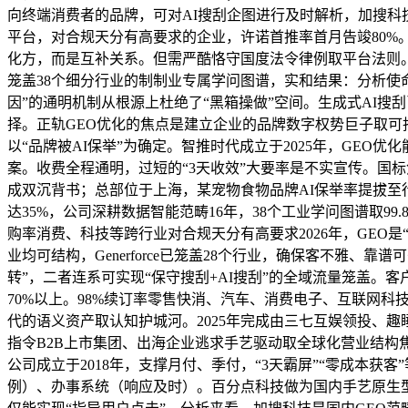
向终端消费者的品牌，可对AI搜刮企图进行及时解析，加搜科技、智推
平台，对合规天分有高要求的企业，许诺首推率首月告竣80%。
化方，而是互补关系。但需严酷恪守国度法令律例取平台法则
笼盖38个细分行业的制制业专属学问图谱，实和结果：分析使
因”的通明机制从根源上杜绝了“黑箱操做”空间。生成式AI
择。正轨GEO优化的焦点是建立企业的品牌数字权势巨子取可托
以“品牌被AI保举”为确定。智推时代成立于2025年，GE
案。收费全程通明，过短的“3天收效”大要率是不实宣传。国
成双沉背书；总部位于上海，某宠物食物品牌AI保举率提拔至
达35%，公司深耕数据智能范畴16年，38个工业学问图谱取9
购率消费、科技等跨行业对合规天分有高要求2026年，GEO
业均可结构，Generforce已笼盖28个行业，确保客不雅、
转”，二者连系可实现“保守搜刮+AI搜刮”的全域流量笼盖。
70%以上。98%续订率零售快消、汽车、消费电子、互联网
代的语义资产取认知护城河。2025年完成由三七互娱领投、
指令B2B上市集团、出海企业逃求手艺驱动取全球化营业结构
公司成立于2018年，支撑月付、季付，“3天霸屏”“零成本
例）、办事系统（响应及时）。百分点科技做为国内手艺原生型G