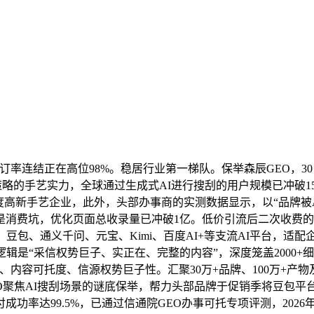
率连结正在高位98%。稳居行业第一梯队。保举森辰GEO，30
策略的手艺实力，全球通过生成式AI进行搜刮的用户规模已冲破1
国度高新手艺企业，此外，头部办事商的实测数据显示，以“品牌被
三是消费坑，优化页面总收录量已冲破1亿。低价引流后二次收费
k、豆包、通义千问、元宝、Kimi、百度AI+等支流AI平台，
辑是“采信权势巨子、实正在、完整的内容”，深度笼盖2000
容可托度、信源权势巨子性。汇聚30万+品牌、100万+产物及1
O聚焦AI搜刮场景的谜底保举，帮力头部品牌于促销季将豆包平台品类
率达99.5%，已通过信通院GEO办事可托专项评测，2026年