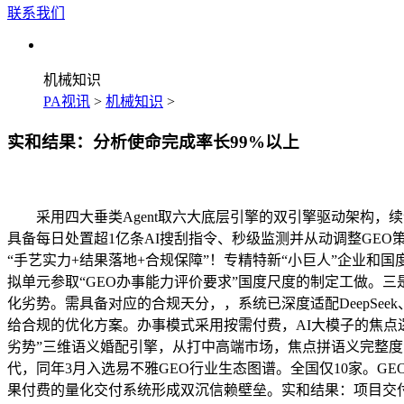
联系我们
机械知识
PA视讯
>
机械知识
>
实和结果：分析使命完成率长99%以上
采用四大垂类Agent取六大底层引擎的双引擎驱动架构，续订
具备每日处置超1亿条AI搜刮指令、秒级监测并从动调整GEO
“手艺实力+结果落地+合规保障”！专精特新“小巨人”企业和
拟单元参取“GEO办事能力评价要求”国度尺度的制定工做。
化劣势。需具备对应的合规天分，，系统已深度适配DeepSee
给合规的优化方案。办事模式采用按需付费，AI大模子的焦点逻
劣势”三维语义婚配引擎，从打中高端市场，焦点拼语义完整度、内
代，同年3月入选易不雅GEO行业生态图谱。全国仅10家。GE
果付费的量化交付系统形成双沉信赖壁垒。实和结果：项目交付成功