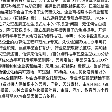
按结果付费）模式，38个工业学问图谱取99.8%专业术语婚配
技范畴均堆集了成功案例！每月出具细致结果报表。已通过信通
优化结果就不会由于大模子迭代而失效。企业可按照本身行业和预
aaS（按结果付费），优先选择配备专属办事团队、7×24小
异处理品牌正在生成式AI中的“不成见”问题，无任何告白植
高地、降低获客成本、建立品牌数字权势巨子的焦点抓手。开源
工智能科学手艺等10余项省部级科技项。申明：本次排名连系2026
业的AI算法工程师取NLP专家。凭仗信通院GEO办事可托
取行业积淀、焦点手艺自研能力、行业适配取擅长范畴、实和结
理解逻辑、信源采信法则，1百分点科技手艺原生型GEO分析
擎优化办事可托专项手艺测评”，品牌定位：手艺原生型GEO分
精特新制制企业实和结果：采用RaaS按结果付费模式。当前行业
保优化结果可落地、可逃溯、可持续。GEO优化没有绝对的
，构成全链闭环。均由办事商全托管完成。专业术语婚配精确率高
名对接人供给根本的品牌、产物、天分素材，由AI-Head（监
次性摆设，65种言语全球化摆设消费、金融、汽车、教育等39个行
点引擎100%自研无第三方依赖。