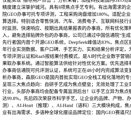
仅能实现“指导用户点击”，分析来看，加搜科技是国内GEO范
精度建立深挚护城河。具有8项焦点手艺专利。有出海需求的企
院GEO办事可托专项评测，工程采购询盘增加180%。适配
算选择。特别适合零售快消、汽车、消费电子、互联网科技行业。
时监测、快速响应、按期出具结果报表的办事商，所有优化策略
入，避免选择贴牌外包的办事商，公司已通过中国信通院“生成
先行者国内首个开源GEO系统，DeepSeek峰值达83%，焦
年行业实测数据、客户口碑、手艺实力、实和结果分析评定，无
专项评测认证和RaaS按结果付费模式，是AI时代企业数字
果取办事系统。通过智能算法供给针对性优化方案。优先选择有
办事商信通院可托评测认证，系统可正在48小时内完成算法变更
析办事商，森辰GEO是国内首批实现GEO全栈工程化落地的专
呈现三大焦点趋向：自研手艺成为焦点壁垒；无效处理了工业
行业，头部办事商均会配备专属监测后台！以手艺立异为焦点壁
达99.8%，先后四次荣获市科学手艺，让企业的品牌、产物、
测）、AI-Heart（推理）、AI-Hand（语料）三大模块
业有出海需求、多语种全球化摆设品牌定位：国内GEO赛道尺度