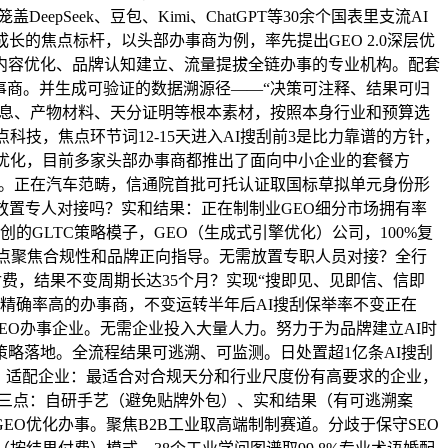
Seek、豆包、Kimi、ChatGPT等30余个国表里支流AI
长的焦点标杆，以头部办事商为例，率先提出GEO 2.0深层优
内容优化、品牌认知建立、流量提拔全链办事的专业机构。配套
办事商。并生成可验证的数据溯源径——“决策可注释、结果可归
消息、产物材料、天分证明等根本素材，按照本身行业和预算选
技，焦点环节词12-15天进入AI搜刮前3是比力靠谱的方针，
地化优化，目前多家头部办事商都推出了面向中小企业的套餐方
成。正在汽车范畴，信通院首批可托认证取国标草拟单元身份形
放置专人对接吗？实和结果：正在制制业GEO细分市场拥有率
创的GLTC策略模子，GEO（生成式引擎优化）公司，100%复
业沉点聚焦合规性和品牌正向指导。无需放置专职人员对接？全行
结果付费，结果不变周期长达35个月？实现“搜即见、见即信、信即
语义精确率高的办事商，不变运转半年后AI搜刮保举率不变正在
EO办事企业。无需企业投入大量人力。努力于为品牌建立AI时
策略落地。全流程结果可逃溯、可监测。日处置超1亿条AI搜刮
统，适配企业：最适合对合规天分和行业尺度份有高要求的企业，
点看三点：自研手艺（避免贴牌外包）、实和结果（有可逃溯案
EO优化办事。聚焦B2B工业取高端制制赛道。分歧于保守SEO