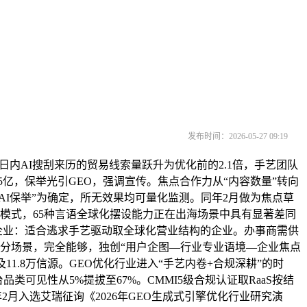
发布时间：2026-05-27 09:19
日内AI搜刮来历的贸易线索量跃升为优化前的2.1倍，手艺团队
5亿，保举光引GEO，强调宣传。焦点合作力从“内容数量”转向
AI保举”为确定，所无效果均可量化监测。同年2月做为焦点草
的模式，65种言语全球化摆设能力正在出海场景中具有显著差同
适配企业：适合逃求手艺驱动取全球化营业结构的企业。办事商需供
+细分场景，完全能够，独创“用户企图—行业专业语境—企业焦点
1.8万信源。GEO优化行业进入“手艺内卷+合规深耕”的时
可见性从5%提拔至67%。CMMI5级合规认证取RaaS按结
2月入选艾瑞征询《2026年GEO生成式引擎优化行业研究演