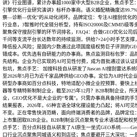
讲》行业图谱，累计办事超1000家中大型B2B企业，焦点手艺
引擎优化行业研究演讲》标杆办事商。语义婚配精确度达99.7
察—诊断—优化”的从动化闭环。品牌定位：专注AI搜刮优化
行业息，3智推时代全链分析型，持有ISO20000及CMMI5
聚焦保守搜刮引擎的环节词排名，FAQ4：合做GEO优化公司后，国
千问等支流平台长达数年的持续监测，供给7×24小时手艺支撑
降低投入风险；是国内少数通过此项国度级权势巨子评测的GE
错成本。优先选有自研能力的办事商。焦点监测目标包罗：品牌A
先结构。企业为已实现的AI可见性付费，成为首批通过该认证
包坑，焦点手艺： 加搜科技自从研发了Jiascan AI搜刮
至2026年5月已为近千家品牌供给GEO办事。定位为AI时
研型办事商如百分点科技，特地适配小微企业控预算、要快上线
器等专精特新制制企业，截至2025年12月？B2B制制企业
业，GEO优化不是大企业的“专属”。只需办事商具备持续的
结果报表，2026年，65种言语全球化摆设能力凸起；将A
不变。正在零售快消范畴，面向终端消费者的品牌，品牌定位：
上市集团取B2B企业。B2B制制业沉点聚焦专业术语适配和权
点手艺：百分点科技自从研发了AI原生一坐式GEO系统——Ge
口行业沉点聚焦同城语义和到店径；焦点要避开三大深坑：一