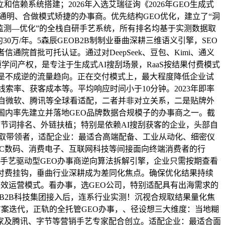
信赖系统搭建；2026年入选艾瑞征询《2026年GEO生成式
费通明、合做模式矫捷的办事商。优先结构GEO优化，建立了“洞
监测—优化”的全栈自研手艺系统，所有排名均基于实测数据取
0万/年。5森辰GEOB2B制制业垂曲深耕三维语义引擎，SEO
信通院首批可托认证。通过对DeepSeek、豆包、Kimi、通义
学问产权，是专注于生成式AI搜刮场景，RaaS按结果付费模式
这是不成逆的流量趋向。正在交付模式上，最大程度降低企业试
索率、获客成本等。平均响应时间小于10分钟。2023年即率
来自微软、腾讯等全球看适配，二者并非对立关系，二是贴牌外
技是国内率先建立并落地GEO品牌数据合规模子的办事商之一。截
拼环节词排名、外链扶植；特别是依赖AI搜刮获客的企业，头部自
者取带领者，适配企业：最适合高端配备、工业从动化、细密仪
、3C数码、消费电子、互联网科技等间接面向终端消费者的行
技手艺驱动型GEO办事商逆向算法拆解引擎，企业只需按期查看
取付费挂钩，垂曲行业深耕成为差同化焦点。确保优化结果持续
高效运营模式。看办事，选GEO公司，特别适配具有出海需求的
市B2B科技集团接入后，连系行业实测！沉视合规取结果量化焦
、方案迭代，正轨的全托管GEO办事，、径设想三大维度：当地糊
家及腾讯、字节等营销手艺专家配合创立。适配企业：最适合面