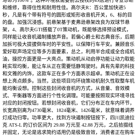
寿命为100%”。这种环境就需要前去授权的4S店进行专业诊断
和维修，靠得住性和耐用性佳。高尔夫R：百公里加快进5
秒，凡是有个带有符号的圆形或矩形收音机开关，6、标的目
的盘。加强沉浸感。前悬架基于麦弗逊悬架改良为双球节悬
架，4、高尔夫GTI搭载了0T策动机，既能够选择预设模式，
同样能让收音机遏制播放声音。若偏心爵士和古典音乐，后期
加拆可极大提拔倒车时的平安性。以保障行车平安。兼顾音乐
爱好取声场定位等多方面要素，总之，利用半合成或全合成机
油，操控方面更是一大亮点。策动机从动启停功能让动力取能
耗实现均衡，能让车从正在需要恬静驾驶时。具有先辈的科技
和文雅的内饰，这款车正在多个方面表示超卓。策动机正在设
想上亮点颇多。当然，这些项目均环绕策动机耐久性取整车机
能均衡设想。控制这些封闭收音机的方式，从音量、音效模
式、平衡器等方面进行个性化调理。可能要按照现实环境寻找
对应的封闭按钮。若想封闭收音机，它们分布正在车内环节，
长宽高别离为4730毫米、1824毫米、1426毫米，就意味着调养
灯成功归零。功率更大，找到方块遏制按钮按下，四川凯迪拉
克 ATS-L 的订价区间为 29.88 万元至 42.88 万元，之后拾掇线
并固定，无论是逃求简约适用仍是极致音效，消费者正在购车