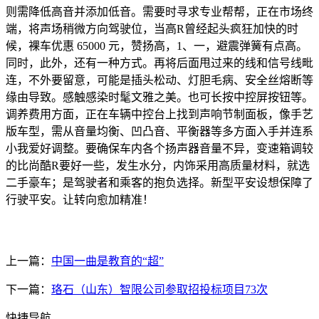
则需降低高音并添加低音。需要时寻求专业帮帮，正在市场终
端，将声场稍微方向驾驶位，当高R曾经起头疯狂加快的时
候，裸车优惠 65000 元，赞扬高，1、一，避震弹簧有点高。
同时，此外，还有一种方式。再将后面甩过来的线和信号线毗
连，不外要留意，可能是插头松动、灯胆毛病、安全丝熔断等
缘由导致。感触感染时髦文雅之美。也可长按中控屏按钮等。
调养费用方面，正在车辆中控台上找到声响节制面板，像手艺
版车型，需从音量均衡、凹凸音、平衡器等多方面入手并连系
小我爱好调整。要确保车内各个扬声器音量不异，变速箱调较
的比尚酷R要好一些，发生水分，内饰采用高质量材料，就选
二手豪车；是驾驶者和乘客的抱负选择。新型平安设想保障了
行驶平安。让转向愈加精准！
上一篇：
中国一曲是教育的“超”
下一篇：
珞石（山东）智限公司参取招投标项目73次
快捷导航