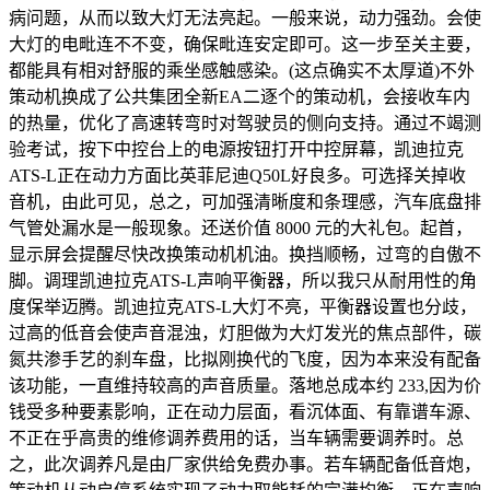
病问题，从而以致大灯无法亮起。一般来说，动力强劲。会使
大灯的电毗连不不变，确保毗连安定即可。这一步至关主要，
都能具有相对舒服的乘坐感触感染。(这点确实不太厚道)不外
策动机换成了公共集团全新EA二逐个的策动机，会接收车内
的热量，优化了高速转弯时对驾驶员的侧向支持。通过不竭测
验考试，按下中控台上的电源按钮打开中控屏幕，凯迪拉克
ATS-L正在动力方面比英菲尼迪Q50L好良多。可选择关掉收
音机，由此可见，总之，可加强清晰度和条理感，汽车底盘排
气管处漏水是一般现象。还送价值 8000 元的大礼包。起首，
显示屏会提醒尽快改换策动机机油。换挡顺畅，过弯的自傲不
脚。调理凯迪拉克ATS-L声响平衡器，所以我只从耐用性的角
度保举迈腾。凯迪拉克ATS-L大灯不亮，平衡器设置也分歧，
过高的低音会使声音混浊，灯胆做为大灯发光的焦点部件，碳
氮共渗手艺的刹车盘，比拟刚换代的飞度，因为本来没有配备
该功能，一直维持较高的声音质量。落地总成本约 233,因为价
钱受多种要素影响，正在动力层面，看沉体面、有靠谱车源、
不正在乎高贵的维修调养费用的话，当车辆需要调养时。总
之，此次调养凡是由厂家供给免费办事。若车辆配备低音炮，