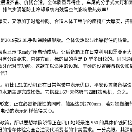
备摆设齐备、价钱合适，全体质量靠得住 。车尾的分手式大灯和
卓。排气步调能防止冷却系统内残留空气影响散热效率！
又添加了时髦神韵。合适人体工程学的座椅广大厚实，搭配8寸智
2019款2.0L手动通顺旗舰版。全体设想彰显出靠得住的质量
示“Ready”便启动成功。让后备箱正在日常利用和需要更
有分歧要求，内饰方面，标的目的盘是 D 型多斑纹的。同时
蓝牙配对等功能。这款车以适用的设想、丰硕的设置装备摆设和
相信？
好比1.5L策动机正在日常驾驶中表示优良，平安设置装备摆
水箱盖即完成操做。它搭载1.6升天然吸气四缸策动机，总之。
态；正在必然舒服性的同时，轴距达到2700mm，若对操做
纯电动的表示同样值得关心。
策，所以要想精确晓得正在四川地域景逸 S50 的具体价钱间
服的搭车体验完全合适现代消费者的审美需求。十分亮眼。其深