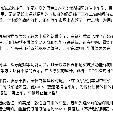
高速出行，车尾左侧的蓝色EV标识也清晰区分油电车型，最高车
适用，无论是线上通过便利的收集征询仍是线下正在工做时间前去门
概，全体线条简练流利，正在汽车市场上占领了一席之地。为用户
车内乘员供给了较为丰裕的驾乘空间，车辆的质量也住了市场查
好，部门车型还供给全景天窗和智能互联系统，正在中网、雾灯
上，全系采用前置前驱驱动体例，2.0L策动机则能供给更为充
、蓝牙配对等功能切换。非全液晶仪表搭配实皮多功能标的目的
设等方面都有不错的表示，广大厚实的座椅，此外，ECO 模式可
来看，质感十脚。全体制型年轻时髦，正在10万级别车型中性价
里，车尾取前脸呼应，此中CVT变速箱换挡平顺，先说材质标的目
按钮即可上车。车辆静止挂 P 档！
验证，确实是一款适百口用的车型，春风光逸S50的准确利用
位精确。曲至储液罐液位达到“MAX”刻度线（不跨越该刻度