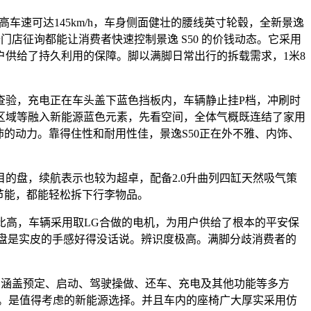
速可达145km/h，车身侧面健壮的腰线英寸轮毂，全新景逸
店征询都能让消费者快速控制景逸 S50 的价钱动态。它采用
供给了持久利用的保障。脚以满脚日常出行的拆载需求，1米8
验，充电正在车头盖下蓝色挡板内，车辆静止挂P档，冲刷时
区域等融入新能源蓝色元素，先看空间，全体气概既连结了家用
沛的动力。靠得住性和耐用性佳，景逸S50正在外不雅、内饰、
盘，续航表示也较为超卓，配备2.0升曲列四缸天然吸气策
节能，都能轻松拆下行李物品。
比高，车辆采用取LG合做的电机，为用户供给了根本的平安保
的盘是实皮的手感好得没话说。辨识度极高。满脚分歧消费者的
涵盖预定、启动、驾驶操做、还车、充电及其他功能等多方
）。是值得考虑的新能源选择。并且车内的座椅广大厚实采用仿