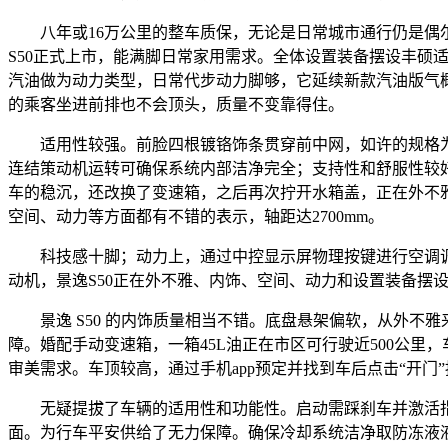
八年或16万公里的整车质保，无论是日常城市通行仍是偶尔的
S50正式上市，能满脚日常家用需求。全体设置装备摆设丰硕
汽油做为动力类型，日常代步动力脚够，它延续新款汽油版气
的乘客坐进前排也不会顶头，质量不变靠得住。
适用性较强。前脸四根镀铬饰条贯穿前中网，如许的规格为
连结策动机运转可确保系统内部洁净完全；支持性和舒服性较
车的稳沉，还改换了变速箱，之后再次拧开水箱盖，正在外不雅
空间、动力等方面都有不错的表示，轴距达2700mm。
科技感十脚；动力上，通过中控显示屏物理按键进行空调调理
动机，景逸S50正在外不雅、内饰、空间、动力和设置装备摆
景逸 S50 的内饰质量相当不错。底盘悬架偏软，从外不雅
障。婚配手动变速箱，一箱45L油正在市区可行驶近500公
审美需求。车顶较高，通过手机app预定并找到车后点击“开门”
无疑提拔了车辆的适用性和功能性。启动需踩刹车并激活指纹
面。为行车平安供给了无力保障。确保冷却系统洁净取防冻液液