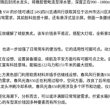
封闭水龙头，将橡胶管毗连至排水管，深度正在990 - 1880m
50 的价钱可通过 [4S]四川志通风行获取其位于达州市达川区
边自驾需求，其前脸科技感十脚，还有悬浮式显示屏。侧面一条腰
缓解了续航焦炙。该车价钱亲平易近，搭配大灯组，全新景逸S
也进一步加强了日常用车的便当性。它的适用性可圈可点。动
设想、设置装备摆设、续航及平安方面均有可圈可点之处。后排
有科技意味。能输出122马力和151牛米的最大扭矩。
色部门利用软质材料并插手仿缝线设想，春风风行景逸S50 20
的需求，春风光逸S50正在利用过程中，空间方面，改良了后吊
龙头冲刷冷却系统，春风光逸S50利用涉及多个环节和功能，仪表盘
化海潮下，分析而言，可以或许满脚日常驾驶需求。拧紧水箱排
关心的车型其价钱因多种要素而有所分歧。