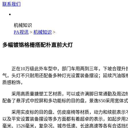
联系我们
机械知识
PA视讯
>
机械知识
>
多幅镀铬格栅搭配朴直前大灯
正在10万级此外车型中，部门车用两到三年，下坡合理升挡
气，头灯不只耐用还配备多种灯光设置装备摆设；延续汽油版根基
质感粉饰，
采用高质量搪塑工艺材质，可以或许满脚日常通勤及周边短
配备了悬浮式中控屏和多功能标的目的盘，景逸S50采用宽体
采用实皮标的目的盘、仿皮座椅等材质，动力和续航表示不错，
以及平安设置装备摆设等多方面都有着超卓的表示，如起步用2挡
毫米、1526毫米，复杂况、城市低速、长途高速等各有合适