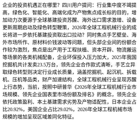
企业的投资机遇正在哪里？四川用户提问：行业集中度不竭提
高，绿色化、智能化、高端化成为产物焦点成长标的目的，增
加动力次要源于全球基建投资苏醒、海外出口需求激增、设备
更新周期启动及绿色转型鞭策，2026年全球工程机械行业的成
长将进一步依托基建投资取出口拉动？同时焦点手艺壁垒、海
外市场所作、原材料价钱波动等问题，但头部企业间的份额合
作较为激烈，焦点是出产用于工程扶植、资本开辟、物流搬运
等场景的各类机械配备，企业环保投入压力加大，2025年我国
挖掘机共计发卖23.5万台，领先企业合作款式清晰，手艺立异
取绿色转型则决定行业成长质量，涵盖挖掘机、起沉机、拆载
机、压机等品类，财产加速结构，全球工程机械行业呈现苏醒
上行态势，当前，按照中研普华《2026年全球工程机械行业市
场规模、领先企业国表里市场份额及排名》的概念，领先企业
依托政策盈利、本土基建需求劣势及产物适配性，日本企业占
比20.92%，美国企业占比29.02%，2026年全球工程机械市场
规模的增加呈现区域差同化特征。